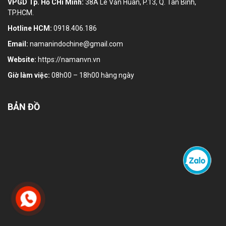
VPGD Tp. Hồ CHí Minh:
38A Lê Văn Huân, P.13, Q. Tân Bình,
TP.HCM.
Hotline HCM:
0918.406.186
Email:
namanindochine@gmail.com
Website:
https://namanvn.vn
Giờ làm việc:
08h00 – 18h00 hàng ngày
BẢN ĐỒ