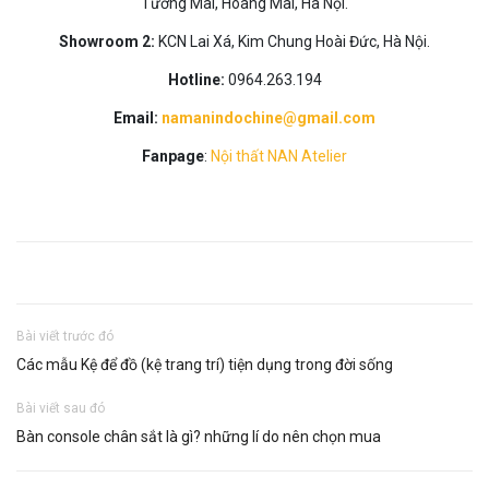
Tương Mai, Hoàng Mai, Hà Nội.
Showroom 2:
KCN Lai Xá, Kim Chung Hoài Đức, Hà Nội.
Hotline:
0964.263.194
Email:
namanindochine@gmail.com
Fanpage
:
Nội thất NAN Atelier
Bài viết trước đó
Các mẫu Kệ để đồ (kệ trang trí) tiện dụng trong đời sống
Bài viết sau đó
Bàn console chân sắt là gì? những lí do nên chọn mua