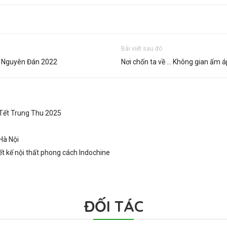
Bài viết sau đó
t Nguyên Đán 2022
Nơi chốn ta về … Không gian ấm 
Tết Trung Thu 2025
Hà Nội
ết kế nội thất phong cách Indochine
ĐỐI TÁC