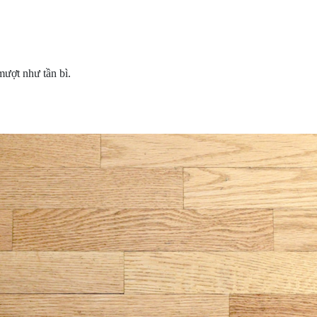
.
ượt như tần bì.