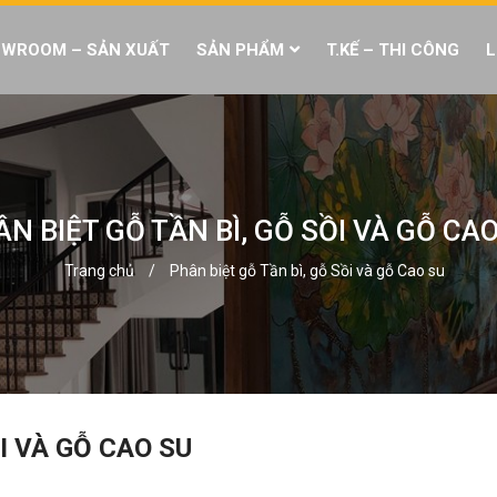
WROOM – SẢN XUẤT
SẢN PHẨM
T.KẾ – THI CÔNG
L
N BIỆT GỖ TẦN BÌ, GỖ SỒI VÀ GỖ CA
Trang chủ
/
Phân biệt gỗ Tần bì, gỗ Sồi và gỗ Cao su
I VÀ GỖ CAO SU