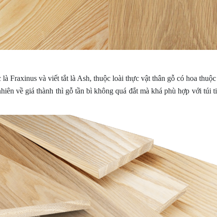
Fraxinus và viết tắt là Ash, thuộc loài thực vật thân gỗ có hoa thuộc 
ên về giá thành thì gỗ tần bì không quá đắt mà khá phù hợp với túi ti