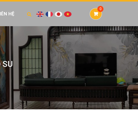
IÊN HỆ
O SU