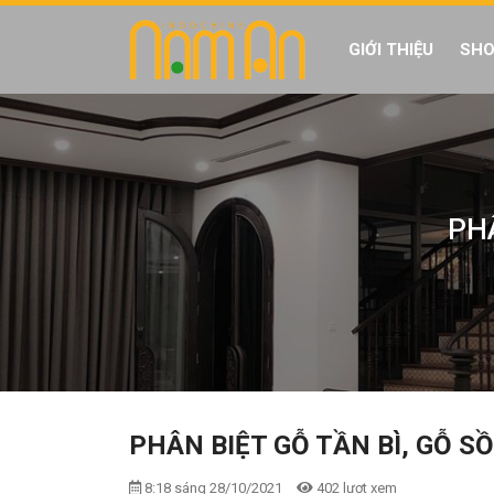
GIỚI THIỆU
SHO
PHÂ
PHÂN BIỆT GỖ TẦN BÌ, GỖ SỒ
8:18 sáng 28/10/2021
402 lượt xem