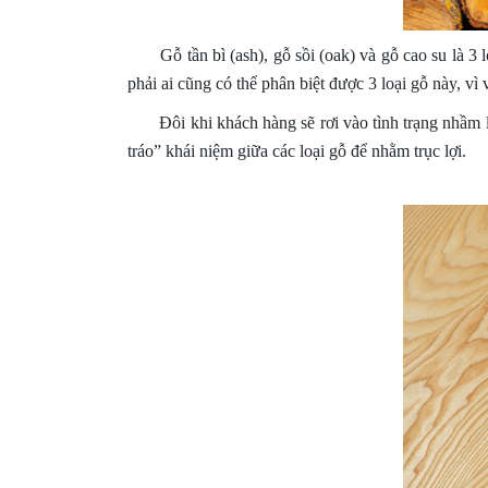
Gỗ tần bì (ash), gỗ sồi (oak) và gỗ cao su là 3 lo
phải ai cũng có thể phân biệt được 3 loại gỗ này, v
Đôi khi khách hàng sẽ rơi vào tình trạng nhầm
tráo” khái niệm giữa các loại gỗ để nhằm trục lợi.