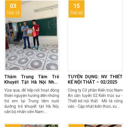
03
15
THG 10
THG 02
Thăm Trung Tâm Trẻ
TUYỂN DỤNG: NV THIẾT
Khuyết Tật Hà Nội Nhân
KẾ NỘI THẤT – 02/2025
Dịp Tết Trung Thu 2025
Vừa qua, để tiếp nối hoạt động
Công ty Cổ phần Kiến trúc Nam
thiện nguyện hướng đến những
An cần tuyển 02 Kiến trúc sư -
trẻ em tại Trung tâm nuôi
Thiết kế nội thất Mô tả công
dưỡng trẻ khuyết tật Hà Nội,
việc - Cập nhật kiến thức, xu …
cán bộ nhân viên Nam …