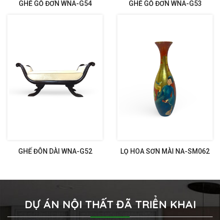
GHẾ GỖ ĐƠN WNA-G54
GHẾ GỖ ĐƠN WNA-G53
GHẾ ĐÔN DÀI WNA-G52
LỌ HOA SƠN MÀI NA-SM062
DỰ ÁN NỘI THẤT ĐÃ TRIỂN KHAI