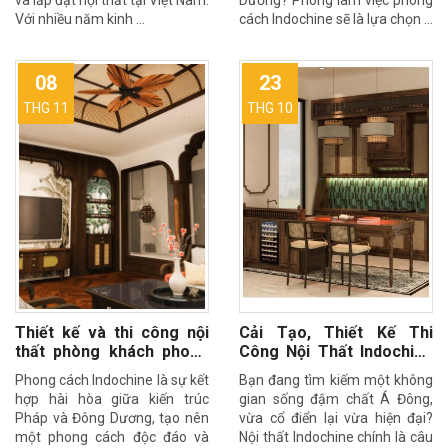
và lắp đặt nội thất tại Việt Nam.
Dương? Phòng làm việc phong
Với nhiều năm kinh …
cách Indochine sẽ là lựa chọn …
08
23
THG 11
THG 10
Thiết kế và thi công nội
Cải Tạo, Thiết Kế Thi
thất phòng khách phong
Công Nội Thất Indochine
cách Indochine
Sang Trọng Cùng Nam An
Phong cách Indochine là sự kết
Bạn đang tìm kiếm một không
hợp hài hòa giữa kiến trúc
gian sống đậm chất Á Đông,
Pháp và Đông Dương, tạo nên
vừa cổ điển lại vừa hiện đại?
một phong cách độc đáo và
Nội thất Indochine chính là câu