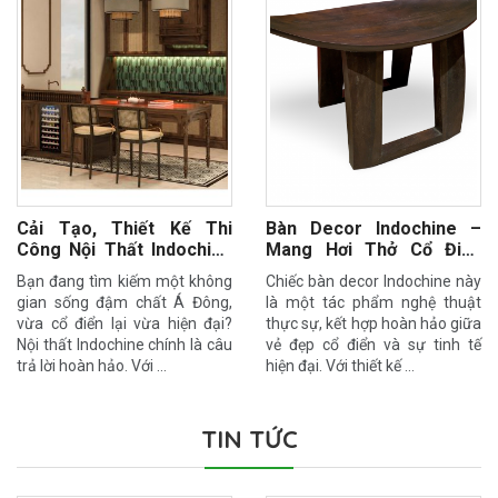
Cải Tạo, Thiết Kế Thi
Bàn Decor Indochine –
Công Nội Thất Indochine
Mang Hơi Thở Cổ Điển
Sang Trọng Cùng Nam An
Vào Không Gian Hiện Đại
Bạn đang tìm kiếm một không
Chiếc bàn decor Indochine này
gian sống đậm chất Á Đông,
là một tác phẩm nghệ thuật
vừa cổ điển lại vừa hiện đại?
thực sự, kết hợp hoàn hảo giữa
Nội thất Indochine chính là câu
vẻ đẹp cổ điển và sự tinh tế
trả lời hoàn hảo. Với …
hiện đại. Với thiết kế …
TIN TỨC