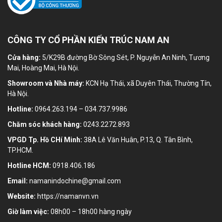
CÔNG TY CỔ PHẦN KIẾN TRÚC NAM AN
Cửa hàng:
5/K29B đường Bờ Sông Sét, P. Nguyễn An Ninh, Tương
Mai, Hoàng Mai, Hà Nội.
Showroom và Nhà máy:
KCN Hạ Thái, xã Duyên Thái, Thường Tín,
Hà Nội.
Hotline:
0964.263.194 – 034.737.9986
Chăm sóc khách hàng:
0243.2272.893
VPGD Tp. Hồ CHí Minh:
38A Lê Văn Huân, P.13, Q. Tân Bình,
TP.HCM.
Hotline HCM:
0918.406.186
Email:
namanindochine@gmail.com
Website:
https://namanvn.vn
Giờ làm việc:
08h00 – 18h00 hàng ngày