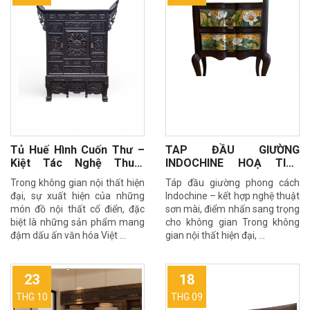
Tủ Huế Hình Cuốn Thư –
TAP ĐẦU GIƯỜNG
Kiệt Tác Nghệ Thuật
INDOCHINE HOẠ TIẾT
Indochine, Sang Trọng
SƠN MÀI ĐỘC ĐÁO
Trong không gian nội thất hiện
Táp đầu giường phong cách
Cho Ngôi Nhà Việt
đại, sự xuất hiện của những
Indochine – kết hợp nghệ thuật
món đồ nội thất cổ điển, đặc
sơn mài, điểm nhấn sang trọng
biệt là những sản phẩm mang
cho không gian Trong không
đậm dấu ấn văn hóa Việt …
gian nội thất hiện đại, …
23
18
THG 10
THG 09