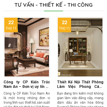
TƯ VẤN - THIẾT KẾ - THI CÔNG
22
22
THG 11
THG 11
Công ty CP Kiến Trúc
Thiết Kế Nội Thất Phòng
Nam An – Đơn vị uy tín về
Làm Việc Phong Cách
thiết kế nội thất phong
Indochine Cùng Nam An
Công ty CP Kiến Trúc Nam An
Bạn đang tìm kiếm một không
cách Indochine
Indochine
là một trong những đơn vị
gian làm việc đẳng cấp, mang
trong lĩnh vực thiết kế, sản xuất
đậm dấu ấn văn hóa Đông