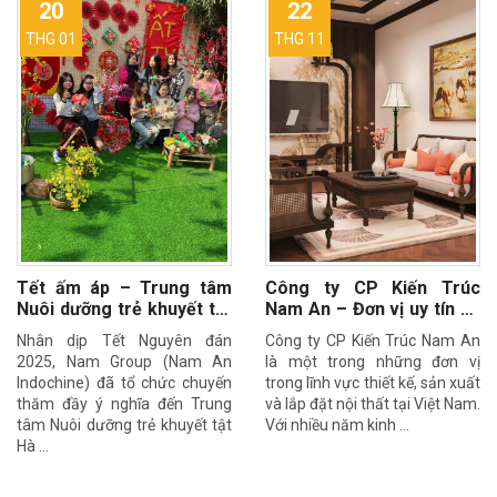
20
22
THG 01
THG 11
Tết ấm áp – Trung tâm
Công ty CP Kiến Trúc
Nuôi dưỡng trẻ khuyết tật
Nam An – Đơn vị uy tín về
Hà Nội
thiết kế nội thất phong
Nhân dịp Tết Nguyên đán
Công ty CP Kiến Trúc Nam An
cách Indochine
2025, Nam Group (Nam An
là một trong những đơn vị
Indochine) đã tổ chức chuyến
trong lĩnh vực thiết kế, sản xuất
thăm đầy ý nghĩa đến Trung
và lắp đặt nội thất tại Việt Nam.
tâm Nuôi dưỡng trẻ khuyết tật
Với nhiều năm kinh …
Hà …