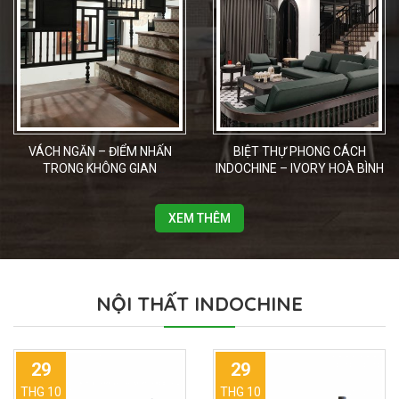
VÁCH NGĂN – ĐIỂM NHẤN
BIỆT THỰ PHONG CÁCH
TRONG KHÔNG GIAN
INDOCHINE – IVORY HOÀ BÌNH
INDOCHINE
XEM THÊM
NỘI THẤT INDOCHINE
29
29
THG 10
THG 10