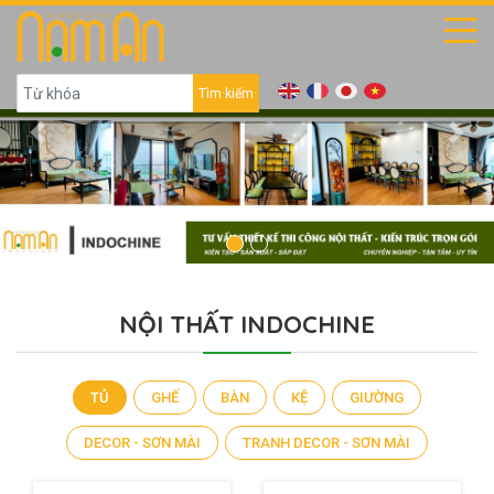
Tìm kiếm
Previous
Next
NỘI THẤT INDOCHINE
TỦ
GHẾ
BÀN
KỆ
GIƯỜNG
DECOR - SƠN MÀI
TRANH DECOR - SƠN MÀI